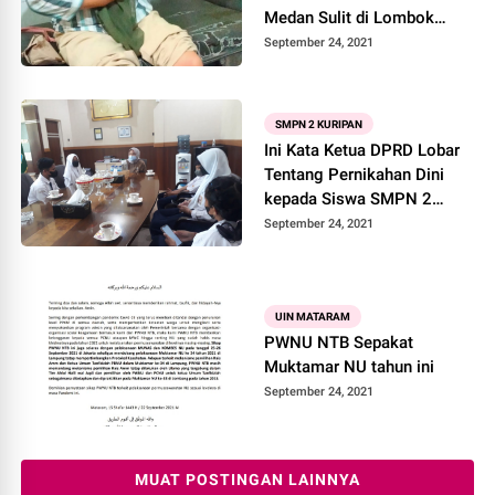
Medan Sulit di Lombok
Tengah
September 24, 2021
SMPN 2 KURIPAN
Ini Kata Ketua DPRD Lobar
Tentang Pernikahan Dini
kepada Siswa SMPN 2
Kuripan
September 24, 2021
UIN MATARAM
PWNU NTB Sepakat
Muktamar NU tahun ini
September 24, 2021
MUAT POSTINGAN LAINNYA