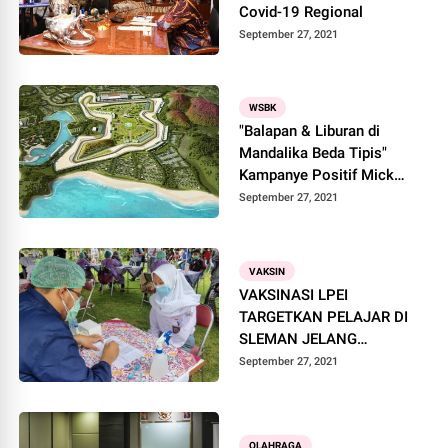
Covid-19 Regional
September 27, 2021
WSBK
"Balapan & Liburan di
Mandalika Beda Tipis"
Kampanye Positif Mick
Doohan bagi NTB
September 27, 2021
VAKSIN
VAKSINASI LPEI
TARGETKAN PELAJAR DI
SLEMAN JELANG
PEMBELAJARAN TATAP
September 27, 2021
MUKA
OLAHRAGA