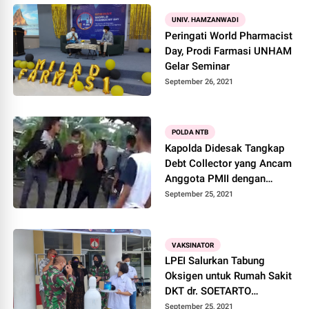
UNIV. HAMZANWADI
Peringati World Pharmacist
Day, Prodi Farmasi UNHAM
Gelar Seminar
September 26, 2021
POLDA NTB
Kapolda Didesak Tangkap
Debt Collector yang Ancam
Anggota PMII dengan
Pistol
September 25, 2021
VAKSINATOR
LPEI Salurkan Tabung
Oksigen untuk Rumah Sakit
DKT dr. SOETARTO
Yogyakarta
September 25, 2021