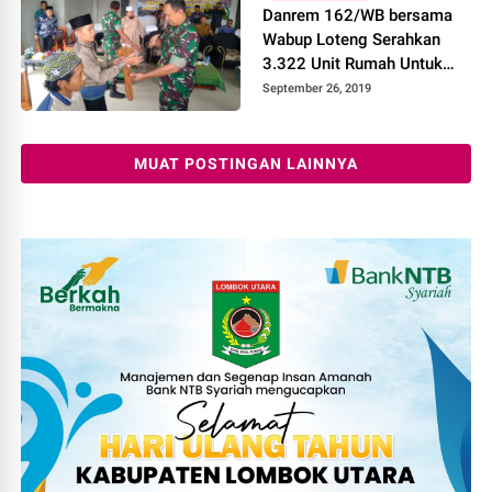
Danrem 162/WB bersama
Wabup Loteng Serahkan
3.322 Unit Rumah Untuk
Korban Terdampak Gempa
September 26, 2019
MUAT POSTINGAN LAINNYA