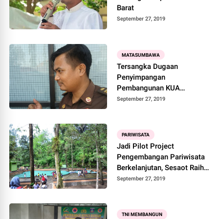
Barat
September 27, 2019
MATASUMBAWA
Tersangka Dugaan
Penyimpangan
Pembangunan KUA
Labangka Diperiksa intensif
September 27, 2019
PARIWISATA
Jadi Pilot Project
Pengembangan Pariwisata
Berkelanjutan, Sesaot Raih
Penghargaan
September 27, 2019
TNI MEMBANGUN