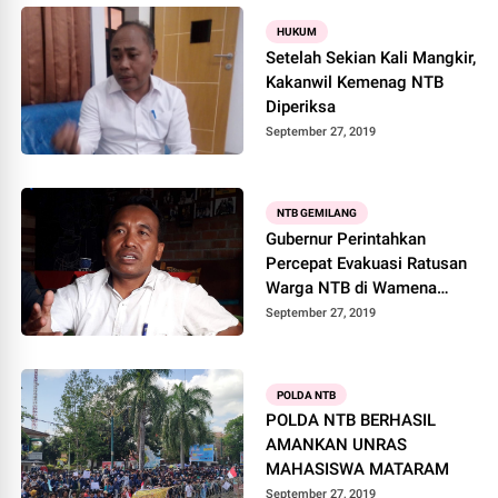
HUKUM
Setelah Sekian Kali Mangkir,
Kakanwil Kemenag NTB
Diperiksa
September 27, 2019
NTB GEMILANG
Gubernur Perintahkan
Percepat Evakuasi Ratusan
Warga NTB di Wamena
Papua
September 27, 2019
POLDA NTB
POLDA NTB BERHASIL
AMANKAN UNRAS
MAHASISWA MATARAM
September 27, 2019