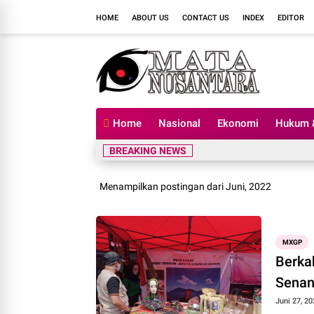
HOME
ABOUT US
CONTACT US
INDEX
EDITOR
Home
Nasional
Ekonomi
Hukum &
BREAKING NEWS
Menampilkan postingan dari Juni, 2022
MXGP
Berka
Sena
Juni 27, 20