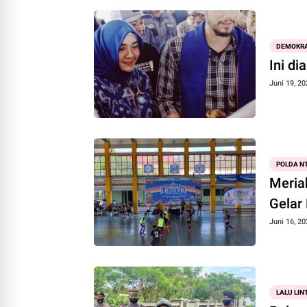
DEMOKR
Ini d
Juni 19, 20
POLDA N
Meria
Gelar
Juni 16, 20
LALU LIN