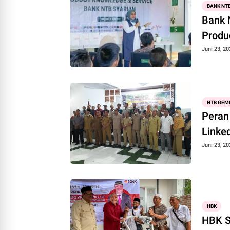
BANK NTB
Bank 
Produ
Juni 23, 20
NTB GEM
Peran
Linke
Juni 23, 20
HBK
HBK S