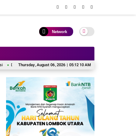
Network
ggal, Garda Satu Minta KPK Awasi Proyek Bibit Bawang di Sumbawa
Thursday
,
August
06
,
2026
|
05:12 12 AM
Dukun