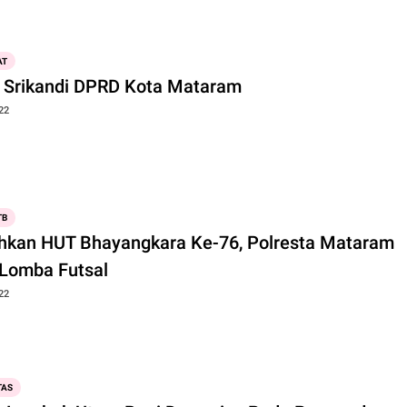
AT
ia Srikandi DPRD Kota Mataram
22
TB
hkan HUT Bhayangkara Ke-76, Polresta Mataram
 Lomba Futsal
22
TAS