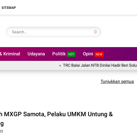
SITEMAP
 Kriminal
Udayana
Politik
Opini
HOT
NEW
TRC Balai Jalan NTB Dinilai Hadir Beri Solusi
Diduga Jan
Tunjukkan semua
h MXGP Samota, Pelaku UMKM Untung &
ng
22