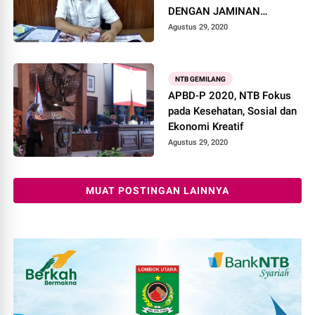
DENGAN JAMINAN
MICROFINANCING YANG
Agustus 29, 2020
AMAN
NTB GEMILANG
APBD-P 2020, NTB Fokus
pada Kesehatan, Sosial dan
Ekonomi Kreatif
Agustus 29, 2020
MUAT POSTINGAN LAINNYA