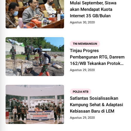
Mulai September, Siswa
akan Mendapat Kuota
Internet 35 GB/Bulan
Agustus 30, 2020
TNI MEMBANGUN
Tinjau Progres
Pembangunan RTG, Danrem
162/WB Tekankan Protokol
Kesehatan
Agustus 29, 2020
POLDA NTB
Satlantas Sosialisasikan
Kampung Sehat & Adaptasi
Kebiasaan Baru di LEM
Agustus 29, 2020