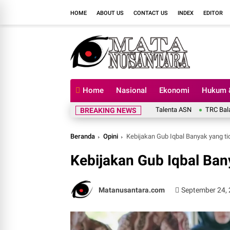
HOME
ABOUT US
CONTACT US
INDEX
EDITOR
Home
Nasional
Ekonomi
Hukum &
TRC Balai Jalan NTB Dini
BREAKING NEWS
Beranda
Opini
Kebijakan Gub Iqbal Banyak yang ti
Kebijakan Gub Iqbal Ban
Matanusantara.com
September 24,