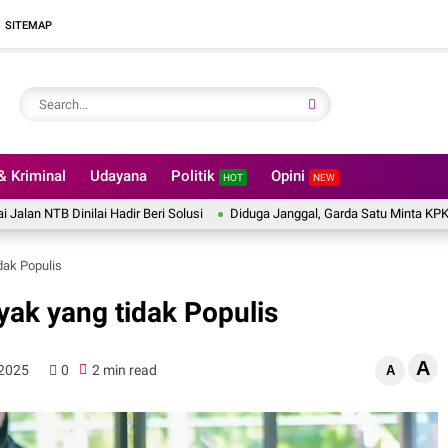
SITEMAP
 Kriminal
Udayana
Politik
Opini
HOT
NEW
lai Hadir Beri Solusi
Diduga Janggal, Garda Satu Minta KPK Awasi Proyek
dak Populis
yak yang tidak Populis
A
 2025
0
2 min read
A