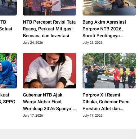
NTB
NTB Percepat Revisi Tata
Bang Akim Apresiasi
 Solusi
Ruang, Perkuat Mitigasi
Porprov NTB 2026,
Bencana dan Investasi
Soroti Pentingnya
July 24, 2026
July 21, 2026
kuat
Gubernur NTB Ajak
Porprov XII Resmi
, SPPG
Warga Nobar Final
Dibuka, Gubernur Pacu
Worldcup 2026 Spanyol
Prestasi Atlet dan
VS Argentina
Kesiapan PON 2028
July 17, 2026
July 17, 2026